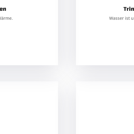
en
en
Tri
Tri
 Wärme.
 Wärme.
Wasser ist u
Wasser ist u