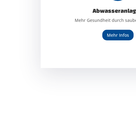
Abwasseranla
Abwasseranla
Mehr Gesundheit durch saub
Mehr Gesundheit durch saub
Mehr Infos
Mehr Infos