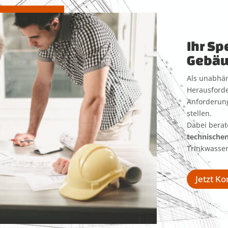
Ihr Sp
Gebäu
Als unabhän
Herausforde
Anforderung
stellen.
Dabei berat
technische
Trinkwasser
Jetzt K