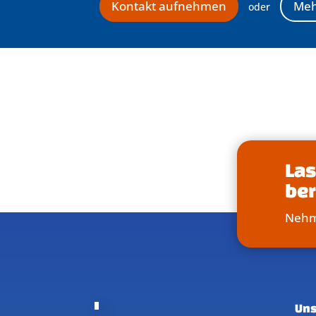
Kontakt aufnehmen
Meh
oder
Las
be
Nehme
Uns