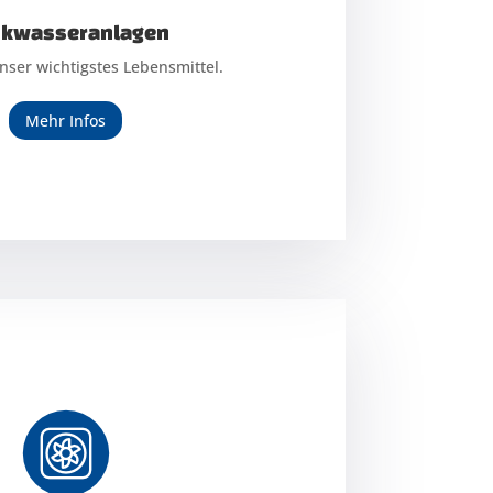
nkwasseranlagen
nkwasseranlagen
nser wichtigstes Lebensmittel.
nser wichtigstes Lebensmittel.
Mehr Infos
Mehr Infos