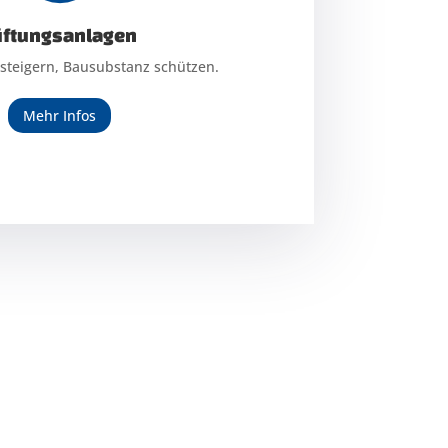
üftungsanlagen
üftungsanlagen
steigern, Bausubstanz schützen.
steigern, Bausubstanz schützen.
Mehr Infos
Mehr Infos